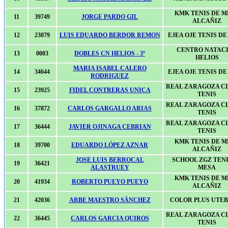
KMK TENIS DE M
11
39749
JORGE PARDO GIL
ALCAÑIZ
12
23079
LUIS EDUARDO BERDOR REMON
EJEA OJE TENIS D
CENTRO NATAC
13
0003
DOBLES CN HELIOS - 3ª
HELIOS
MARIA ISABEL CALERO
14
34644
EJEA OJE TENIS D
RODRIGUEZ
REAL ZARAGOZA C
15
23925
FIDEL CONTRERAS UNICA
TENIS
REAL ZARAGOZA C
16
37872
CARLOS GARGALLO ARIAS
TENIS
REAL ZARAGOZA C
17
36444
JAVIER OJINAGA CEBRIAN
TENIS
KMK TENIS DE M
18
39700
EDUARDO LÓPEZ AZNAR
ALCAÑIZ
JOSE LUIS BERROCAL
SCHOOL ZGZ TENI
19
36421
ALASTRUEY
MESA
KMK TENIS DE M
20
41934
ROBERTO PUEYO PUEYO
ALCAÑIZ
21
42036
ARBE MAESTRO SÁNCHEZ
COLOR PLUS UTE
REAL ZARAGOZA C
22
36445
CARLOS GARCIA QUIROS
TENIS