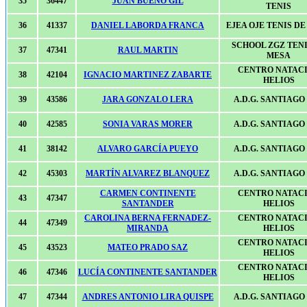
35
36447
JUAN BUENO GIL
TENIS
36
41337
DANIEL LABORDA FRANCA
EJEA OJE TENIS D
SCHOOL ZGZ TENI
37
47341
RAUL MARTIN
MESA
CENTRO NATAC
38
42104
IGNACIO MARTINEZ ZABARTE
HELIOS
39
43586
JARA GONZALO LERA
A.D.G. SANTIAGO 
40
42585
SONIA VARAS MORER
A.D.G. SANTIAGO 
41
38142
ALVARO GARCÍA PUEYO
A.D.G. SANTIAGO 
42
45303
MARTÍN ALVAREZ BLANQUEZ
A.D.G. SANTIAGO 
CARMEN CONTINENTE
CENTRO NATAC
43
47347
SANTANDER
HELIOS
CAROLINA BERNA FERNADEZ-
CENTRO NATAC
44
47349
MIRANDA
HELIOS
CENTRO NATAC
45
43523
MATEO PRADO SAZ
HELIOS
CENTRO NATAC
46
47346
LUCÍA CONTINENTE SANTANDER
HELIOS
47
47344
ANDRES ANTONIO LIRA QUISPE
A.D.G. SANTIAGO 