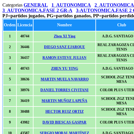
Categorias
GENERAL
1_AUTONOMICA
2_AUTONOMICA
3_AUTONOMICA.FASE 2 GR-A
3-AUTONOMICA.FASE 2 
PJ=partidos jugados, PG=partidos ganados, PP=partidos perdid
Orden
Licencia
Nombre
Club
1
40744
Zhen XI Ying
A.D.G. SANTIAGO 
REAL ZARAGOZA C
2
36446
DIEGO SANZ EJARQUE
TENIS
REAL ZARAGOZA C
3
36437
RAMON ESTEVE JULIAN
TENIS
4
40743
ZHEN YU YING
A.D.G. SANTIAGO 
SCHOOL ZGZ TENI
5
38636
MARTIN MUELA NAVARRO
MESA
6
38976
DANIEL TORRES CIVITANI
COLOR PLUS UTE
SCHOOL ZGZ TENI
7
36419
MARTIN MUÑOZ LAPEÑA
MESA
SCHOOL ZGZ TENI
8
30488
HECTOR RUIZ ORTIZ
MESA
9
43982
DAVID BIESCAS GASPAR
COLOR PLUS UTE
10
43587
SERGIO MORAL MARTÍNEZ
A.D.G. SANTIAGO 