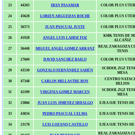
23
44265
IBAN PASAMAR
COLOR PLUS UTE
24
45628
LORIEN ARGUEDAS ROCHE
COLOR PLUS UTE
25
36573
JUAN PASCUAL JUSTE
COLOR PLUS UTE
KMK TENIS DE M
26
41928
ANGEL LUIS LAHOZ FOZ
ALCAÑIZ
REAL ZARAGOZA C
27
36440
MIGUEL ANGEL GOMEZ ARRANZ
TENIS
28
27669
DAVID SANCHEZ BAILO
COLOR PLUS UTE
SCHOOL ZGZ TENI
29
43539
GONZALO FERNÁNDEZ SAHÚN
MESA
CENTRO NATAC
30
47348
CARLOS MILLASTRE ROY
HELIOS
SCHOOL ZGZ TENI
31
42109
VIRGINIA GOMEZ MARCEN
MESA
32
23866
JUAN LUIS JIMENEZ HIDALGO
EJEA OJE TENIS D
33
43834
PEDRO PASCUAL CELMA
EJEA OJE TENIS D
34
23178
LUIS LOZANO CASTILLO
EJEA OJE TENIS D
REAL ZARAGOZA C