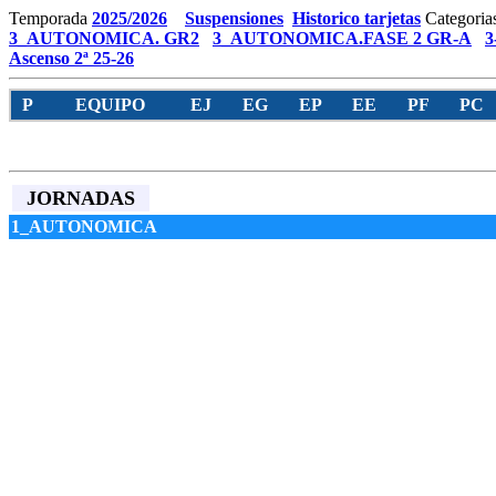
Temporada
2025/2026
Suspensiones
Historico tarjetas
Categoria
3_AUTONOMICA. GR2
3_AUTONOMICA.FASE 2 GR-A
3
Ascenso 2ª 25-26
P
EQUIPO
EJ
EG
EP
EE
PF
PC
JORNADAS
1_AUTONOMICA