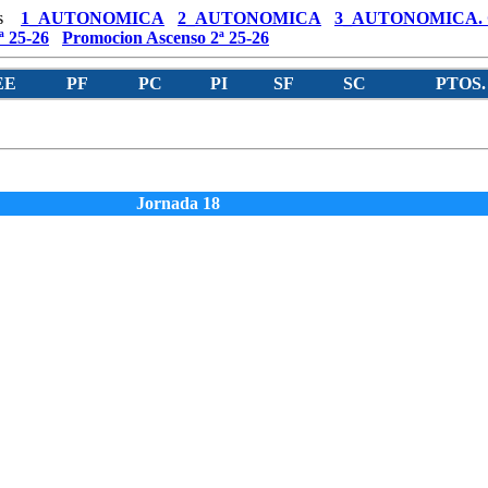
s
1_AUTONOMICA
2_AUTONOMICA
3_AUTONOMICA.
ª 25-26
Promocion Ascenso 2ª 25-26
EE
PF
PC
PI
SF
SC
PTOS.
Jornada 18