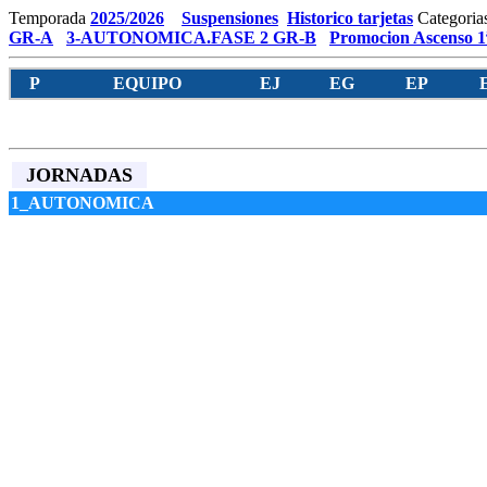
Temporada
2025/2026
Suspensiones
Historico tarjetas
Categoria
GR-A
3-AUTONOMICA.FASE 2 GR-B
Promocion Ascenso 1
P
EQUIPO
EJ
EG
EP
JORNADAS
1_AUTONOMICA