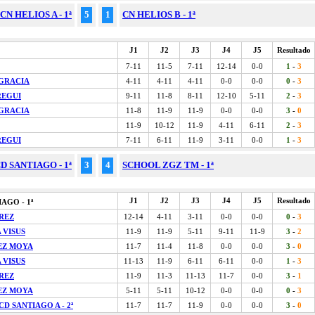
CN HELIOS A - 1ª
5
1
CN HELIOS B - 1ª
J1
J2
J3
J4
J5
Resultado
7-11
11-5
7-11
12-14
0-0
1
-
3
GRACIA
4-11
4-11
4-11
0-0
0-0
0
-
3
REGUI
9-11
11-8
8-11
12-10
5-11
2
-
3
GRACIA
11-8
11-9
11-9
0-0
0-0
3
-
0
11-9
10-12
11-9
4-11
6-11
2
-
3
REGUI
7-11
6-11
11-9
3-11
0-0
1
-
3
 SANTIAGO - 1ª
3
4
SCHOOL ZGZ TM - 1ª
J1
J2
J3
J4
J5
Resultado
AGO - 1ª
REZ
12-14
4-11
3-11
0-0
0-0
0
-
3
 VISUS
11-9
11-9
5-11
9-11
11-9
3
-
2
EZ MOYA
11-7
11-4
11-8
0-0
0-0
3
-
0
 VISUS
11-13
11-9
6-11
6-11
0-0
1
-
3
REZ
11-9
11-3
11-13
11-7
0-0
3
-
1
EZ MOYA
5-11
5-11
10-12
0-0
0-0
0
-
3
D SANTIAGO A - 2ª
11-7
11-7
11-9
0-0
0-0
3
-
0