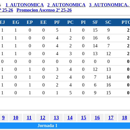
s
1_AUTONOMICA
2_AUTONOMICA
3_AUTONOMICA.
ª 25-26
Promocion Ascenso 2ª 25-26
EJ
EG
EP
EE
PF
PC
PI
SF
SC
PTO
1
1
0
0
5
1
0
15
9
2
1
1
0
0
4
2
0
16
6
2
1
1
0
0
4
2
0
14
7
2
1
1
0
0
4
3
0
13
12
2
0
0
0
0
0
0
0
0
0
0
1
0
1
0
3
4
0
12
13
0
1
0
1
0
2
4
0
7
14
0
1
0
1
0
2
4
0
6
16
0
1
0
1
0
1
5
0
9
15
0
9
10
11
12
13
14
15
16
17
18
Jornada 1