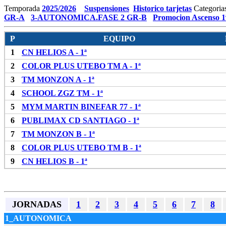
Temporada
2025/2026
Suspensiones
Historico tarjetas
Categoria
GR-A
3-AUTONOMICA.FASE 2 GR-B
Promocion Ascenso 1
P
EQUIPO
1
CN HELIOS A - 1ª
2
COLOR PLUS UTEBO TM A - 1ª
3
TM MONZON A - 1ª
4
SCHOOL ZGZ TM - 1ª
5
MYM MARTIN BINEFAR 77 - 1ª
6
PUBLIMAX CD SANTIAGO - 1ª
7
TM MONZON B - 1ª
8
COLOR PLUS UTEBO TM B - 1ª
9
CN HELIOS B - 1ª
JORNADAS
1
2
3
4
5
6
7
8
1_AUTONOMICA