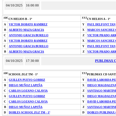
04/10/2025
16:00:00
ABC
XYZ
CN HELIOS B - 1ª
CN HELIOS A - 1ª
A
VICTOR DOBATO RAMIREZ
Y
PAUL DELFONT TAN
B
ALBERTO MAZA GRACIA
X
MARCOS SANCHEZ 
C
ANTONIO GRACIA BURILLO
Z
VICTOR PRADO AR
A
VICTOR DOBATO RAMIREZ
X
MARCOS SANCHEZ 
C
ANTONIO GRACIA BURILLO
Y
PAUL DELFONT TAN
B
ALBERTO MAZA GRACIA
Z
VICTOR PRADO AR
04/10/2025
17:30:00
PUBLIMAX CD
ABC
XYZ
SCHOOL ZGZ TM - 1ª
PUBLIMAX CD SANTI
A
GUILLEN PUEYO GORRIZ
Y
DAVID LABORDA PE
B
DIEGO MUÑOZ LAPEÑA
X
DIEGO MAGDALENA
C
CARLOS LOZANO CALAVIA
Z
SANTIAGO MARTIN
A
GUILLEN PUEYO GORRIZ
X
DIEGO MAGDALENA
C
CARLOS LOZANO CALAVIA
Y
DAVID LABORDA PE
B
DIEGO MUÑOZ LAPEÑA
Z
SANTIAGO MARTIN
D
DOBLES SCHOOL ZGZ TM - 1ª
D
DOBLES PUBLIMAX C