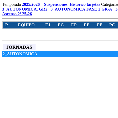
Temporada
2025/2026
Suspensiones
Historico tarjetas
Categoria
3_AUTONOMICA. GR2
3_AUTONOMICA.FASE 2 GR-A
3
Ascenso 2ª 25-26
P
EQUIPO
EJ
EG
EP
EE
PF
PC
JORNADAS
2_AUTONOMICA