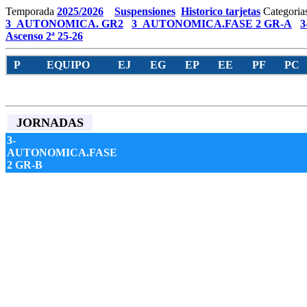
Temporada
2025/2026
Suspensiones
Historico tarjetas
Categoria
3_AUTONOMICA. GR2
3_AUTONOMICA.FASE 2 GR-A
3
Ascenso 2ª 25-26
P
EQUIPO
EJ
EG
EP
EE
PF
PC
JORNADAS
3-
AUTONOMICA.FASE
2 GR-B