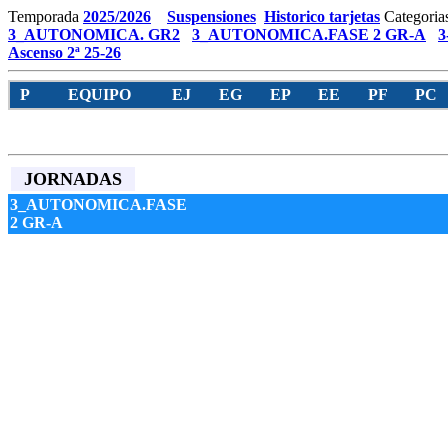
Temporada
2025/2026
Suspensiones
Historico tarjetas
Categoria
3_AUTONOMICA. GR2
3_AUTONOMICA.FASE 2 GR-A
3
Ascenso 2ª 25-26
P
EQUIPO
EJ
EG
EP
EE
PF
PC
JORNADAS
3_AUTONOMICA.FASE
2 GR-A