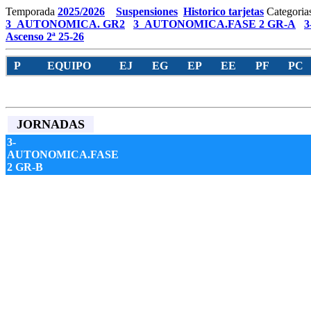
Temporada
2025/2026
Suspensiones
Historico tarjetas
Categoria
3_AUTONOMICA. GR2
3_AUTONOMICA.FASE 2 GR-A
3
Ascenso 2ª 25-26
P
EQUIPO
EJ
EG
EP
EE
PF
PC
JORNADAS
3-
AUTONOMICA.FASE
2 GR-B