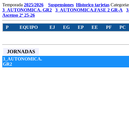
Temporada
2025/2026
Suspensiones
Historico tarjetas
Categoria
3_AUTONOMICA. GR2
3_AUTONOMICA.FASE 2 GR-A
3
Ascenso 2ª 25-26
P
EQUIPO
EJ
EG
EP
EE
PF
PC
JORNADAS
3_AUTONOMICA.
GR2