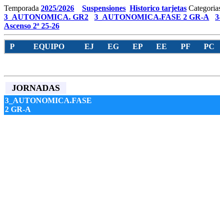
Temporada
2025/2026
Suspensiones
Historico tarjetas
Categoria
3_AUTONOMICA. GR2
3_AUTONOMICA.FASE 2 GR-A
3
Ascenso 2ª 25-26
P
EQUIPO
EJ
EG
EP
EE
PF
PC
JORNADAS
3_AUTONOMICA.FASE
2 GR-A