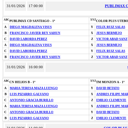
31/01/2026
17:00:00
PUBLIMAX CD
ABC
XYZ
PUBLIMAX CD SANTIAGO - 1ª
COLOR PLUS UTEBO 
A
DIEGO MAGDALENA VISUS
Y
FELIX RUIZ SALAS
B
FRANCISCO JAVIER REY SAHUN
X
JESUS BERMEJO
C
DAVID LABORDA PEREZ
Z
VICTOR ABAD SANZ
A
DIEGO MAGDALENA VISUS
X
JESUS BERMEJO
C
DAVID LABORDA PEREZ
Y
FELIX RUIZ SALAS
B
FRANCISCO JAVIER REY SAHUN
Z
VICTOR ABAD SANZ
31/01/2026
16:00:00
ABC
XYZ
CN HELIOS B - 1ª
TM MONZON A - 1ª
A
MARIA TERESA MAZA LUENGO
Y
DAVID BETATO
B
LUIS PIZARRO GALVANO
X
ANDRES FILIPE MA
C
ANTONIO GRACIA BURILLO
Z
EMILIO CLEMENTE
A
MARIA TERESA MAZA LUENGO
X
ANDRES FILIPE MA
C
ANTONIO GRACIA BURILLO
Y
DAVID BETATO
B
LUIS PIZARRO GALVANO
Z
EMILIO CLEMENTE