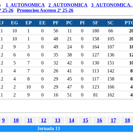
s
1_AUTONOMICA
2_AUTONOMICA
3_AUTONOMICA.
ª 25-26
Promocion Ascenso 2ª 25-26
EJ
EG
EP
EE
PF
PC
PI
SF
SC
PTO
11
10
1
0
56
11
0
180
66
2
11
10
1
0
48
21
0
158
105
2
12
9
3
0
49
24
0
164
107
1
12
6
6
0
35
38
0
127
136
1
12
5
7
0
32
42
0
130
151
1
11
4
7
0
26
41
0
113
142
8
12
4
8
0
29
45
0
117
158
8
12
2
10
0
29
47
0
123
166
4
11
2
9
0
16
51
0
81
162
4
9
10
11
12
13
14
15
16
17
18
Jornada 13