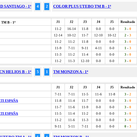
 SANTIAGO - 1ª
4
2
COLOR PLUS UTEBO TM B - 1ª
J1
J2
J3
J4
J5
Resultado
TM B - 1ª
11-2
16-14
11-8
0-0
0-0
3
-
0
12-14
10-12
11-7
12-10
10-12
2
-
3
11-2
11-2
11-8
0-0
0-0
3
-
0
11-9
7-11
9-11
4-11
0-0
1
-
3
11-3
11-2
11-4
0-0
0-0
3
-
0
11-2
11-3
12-10
0-0
0-0
3
-
0
CN HELIOS B - 1ª
5
1
TM MONZON A - 1ª
J1
J2
J3
J4
J5
Resultado
7-11
7-11
11-5
11-6
11-8
3
-
2
RTI ESPAÑA
11-8
11-4
11-7
0-0
0-0
3
-
0
11-7
11-6
11-9
0-0
0-0
3
-
0
RTI ESPAÑA
11-5
11-4
11-2
0-0
0-0
3
-
0
11-2
11-6
11-3
0-0
0-0
3
-
0
9-11
5-11
7-11
0-0
0-0
0
-
3