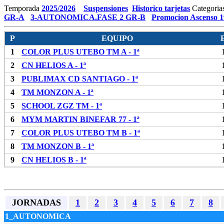
Temporada
2025/2026
Suspensiones
Historico tarjetas
Categoria
GR-A
3-AUTONOMICA.FASE 2 GR-B
Promocion Ascenso 1
P
EQUIPO
1
COLOR PLUS UTEBO TM A - 1ª
2
CN HELIOS A - 1ª
3
PUBLIMAX CD SANTIAGO - 1ª
4
TM MONZON A - 1ª
5
SCHOOL ZGZ TM - 1ª
6
MYM MARTIN BINEFAR 77 - 1ª
7
COLOR PLUS UTEBO TM B - 1ª
8
TM MONZON B - 1ª
9
CN HELIOS B - 1ª
JORNADAS
1
2
3
4
5
6
7
8
1_AUTONOMICA