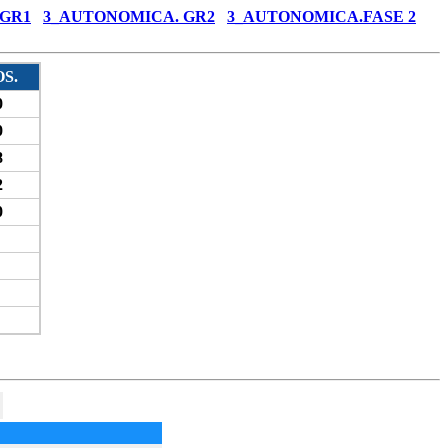
 GR1
3_AUTONOMICA. GR2
3_AUTONOMICA.FASE 2
S.
0
0
8
2
0