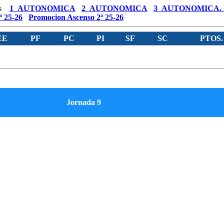
s
1_AUTONOMICA
2_AUTONOMICA
3_AUTONOMICA.
ª 25-26
Promocion Ascenso 2ª 25-26
EE
PF
PC
PI
SF
SC
PTOS.
Jornada 9