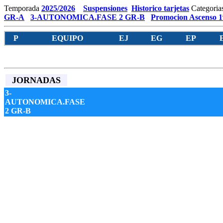
Temporada
2025/2026
Suspensiones
Historico tarjetas
Categoria
GR-A
3-AUTONOMICA.FASE 2 GR-B
Promocion Ascenso 1
P
EQUIPO
EJ
EG
EP
JORNADAS
3-
AUTONOMICA.FASE
2 GR-B