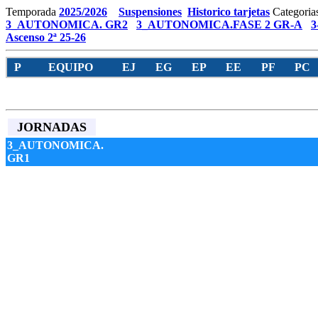
Temporada
2025/2026
Suspensiones
Historico tarjetas
Categoria
3_AUTONOMICA. GR2
3_AUTONOMICA.FASE 2 GR-A
3
Ascenso 2ª 25-26
P
EQUIPO
EJ
EG
EP
EE
PF
PC
JORNADAS
3_AUTONOMICA.
GR1