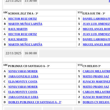
22/11/2025
15:30:00
ABC
XYZ
SCHOOL ZGZ TM A - 3ª
EJEA OJE TM - 3ª
A
HECTOR RUIZ ORTIZ
Y
DANIEL LABORDA 
B
MARTIN MUÑOZ LAPEÑA
X
JUAN LUIS JIMENE
C
RAUL MARTIN
Z
MIGUEL ANGEL ROD
A
HECTOR RUIZ ORTIZ
X
JUAN LUIS JIMENE
C
RAUL MARTIN
Y
DANIEL LABORDA 
B
MARTIN MUÑOZ LAPEÑA
Z
MIGUEL ANGEL ROD
22/11/2025
16:00:00
ABC
XYZ
PUBLIMAX CD SANTIAGO A - 3ª
CN HELIOS 3ª
A
SONIA VARAS MORER
Y
CARLOS MILLASTR
B
JARA GONZALO LERA
X
MATEO PRADO SAZ
C
ELIA MONTUY COSTA
Z
IGNACIO MARTINE
A
SONIA VARAS MORER
X
MATEO PRADO SAZ
C
ELIA MONTUY COSTA
Y
CARLOS MILLASTR
B
JARA GONZALO LERA
Z
IGNACIO MARTINE
D
DOBLES PUBLIMAX CD SANTIAGO A - 3ª
D
DOBLES CN HELIOS -