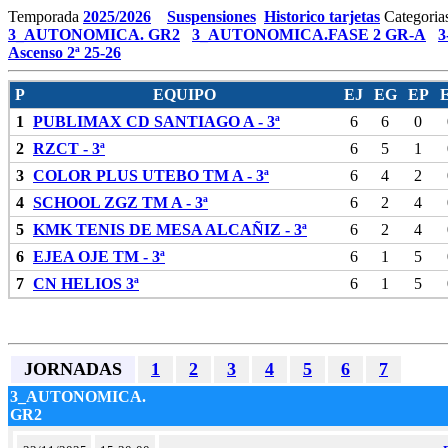
Temporada
2025/2026
Suspensiones
Historico tarjetas
Categoria
3_AUTONOMICA. GR2
3_AUTONOMICA.FASE 2 GR-A
3
Ascenso 2ª 25-26
P
EQUIPO
EJ
EG
EP
1
PUBLIMAX CD SANTIAGO A - 3ª
6
6
0
2
RZCT - 3ª
6
5
1
3
COLOR PLUS UTEBO TM A - 3ª
6
4
2
4
SCHOOL ZGZ TM A - 3ª
6
2
4
5
KMK TENIS DE MESA ALCAÑIZ - 3ª
6
2
4
6
EJEA OJE TM - 3ª
6
1
5
7
CN HELIOS 3ª
6
1
5
JORNADAS
1
2
3
4
5
6
7
3_AUTONOMICA.
GR2