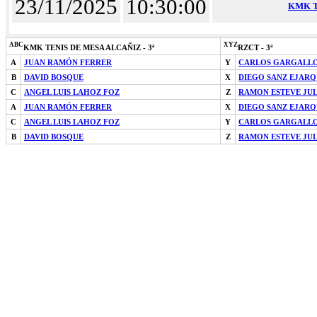
23/11/2025
10:30:00
KMK T
ABC
XYZ
KMK TENIS DE MESA ALCAÑIZ - 3ª
RZCT - 3ª
A
JUAN RAMÓN FERRER
Y
CARLOS GARGALLO
B
DAVID BOSQUE
X
DIEGO SANZ EJAR
C
ANGEL LUIS LAHOZ FOZ
Z
RAMON ESTEVE JU
A
JUAN RAMÓN FERRER
X
DIEGO SANZ EJAR
C
ANGEL LUIS LAHOZ FOZ
Y
CARLOS GARGALLO
B
DAVID BOSQUE
Z
RAMON ESTEVE JU