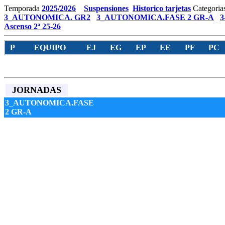
Temporada
2025/2026
Suspensiones
Historico tarjetas
Categoria
3_AUTONOMICA. GR2
3_AUTONOMICA.FASE 2 GR-A
3
Ascenso 2ª 25-26
P
EQUIPO
EJ
EG
EP
EE
PF
PC
JORNADAS
3_AUTONOMICA.FASE
2 GR-A