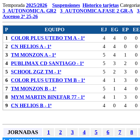
Temporada
2025/2026
Suspensiones
Historico tarjetas
Categoria
3_AUTONOMICA. GR2
3_AUTONOMICA.FASE 2 GR-A
3
Ascenso 2ª 25-26
P
EQUIPO
EJ
EG
EP
EE
1
COLOR PLUS UTEBO TM A - 1ª
4
4
0
0
2
CN HELIOS A - 1ª
4
4
0
0
3
TM MONZON A - 1ª
5
4
1
0
4
PUBLIMAX CD SANTIAGO - 1ª
5
3
2
0
5
SCHOOL ZGZ TM - 1ª
5
2
3
0
6
COLOR PLUS UTEBO TM B - 1ª
4
1
3
0
7
TM MONZON B - 1ª
5
1
4
0
8
MYM MARTIN BINEFAR 77 - 1ª
4
1
3
0
9
CN HELIOS B - 1ª
4
0
4
0
JORNADAS
1
2
3
4
5
6
7
8