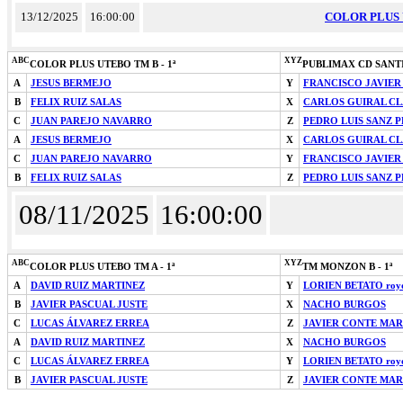
13/12/2025
16:00:00
COLOR PLUS 
ABC
XYZ
COLOR PLUS UTEBO TM B - 1ª
PUBLIMAX CD SANTI
A
JESUS BERMEJO
Y
FRANCISCO JAVIER
B
FELIX RUIZ SALAS
X
CARLOS GUIRAL C
C
JUAN PAREJO NAVARRO
Z
PEDRO LUIS SANZ 
A
JESUS BERMEJO
X
CARLOS GUIRAL C
C
JUAN PAREJO NAVARRO
Y
FRANCISCO JAVIER
B
FELIX RUIZ SALAS
Z
PEDRO LUIS SANZ 
08/11/2025
16:00:00
ABC
XYZ
COLOR PLUS UTEBO TM A - 1ª
TM MONZON B - 1ª
A
DAVID RUIZ MARTINEZ
Y
LORIEN BETATO roy
B
JAVIER PASCUAL JUSTE
X
NACHO BURGOS
C
LUCAS ÁLVAREZ ERREA
Z
JAVIER CONTE MAR
A
DAVID RUIZ MARTINEZ
X
NACHO BURGOS
C
LUCAS ÁLVAREZ ERREA
Y
LORIEN BETATO roy
B
JAVIER PASCUAL JUSTE
Z
JAVIER CONTE MAR