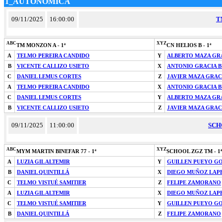
1_AUTONOMICA
09/11/2025
16:00:00
T
ABC
XYZ
TM MONZON A - 1ª
CN HELIOS B - 1ª
A
TELMO PEREIRA CANDIDO
Y
ALBERTO MAZA GR
B
VICENTE CALLIZO USIETO
X
ANTONIO GRACIA 
C
DANIEL LEMUS CORTES
Z
JAVIER MAZA GRAC
A
TELMO PEREIRA CANDIDO
X
ANTONIO GRACIA 
C
DANIEL LEMUS CORTES
Y
ALBERTO MAZA GR
B
VICENTE CALLIZO USIETO
Z
JAVIER MAZA GRAC
09/11/2025
11:00:00
SCH
ABC
XYZ
MYM MARTIN BINEFAR 77 - 1ª
SCHOOL ZGZ TM - 1ª
A
LUZIA GIL ALTEMIR
Y
GUILLEN PUEYO G
B
DANIEL QUINTILLÁ
X
DIEGO MUÑOZ LAP
C
TELMO VISTUÉ SAMITIER
Z
FELIPE ZAMORANO
A
LUZIA GIL ALTEMIR
X
DIEGO MUÑOZ LAP
C
TELMO VISTUÉ SAMITIER
Y
GUILLEN PUEYO G
B
DANIEL QUINTILLÁ
Z
FELIPE ZAMORANO