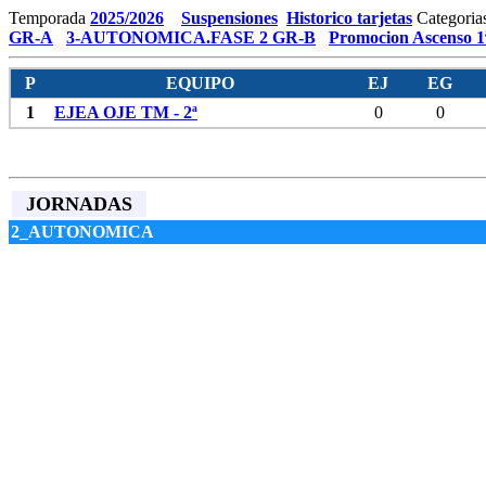
Temporada
2025/2026
Suspensiones
Historico tarjetas
Categoria
GR-A
3-AUTONOMICA.FASE 2 GR-B
Promocion Ascenso 1
P
EQUIPO
EJ
EG
1
EJEA OJE TM - 2ª
0
0
JORNADAS
2_AUTONOMICA