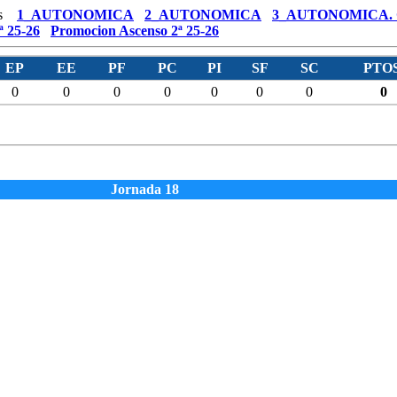
s
1_AUTONOMICA
2_AUTONOMICA
3_AUTONOMICA.
ª 25-26
Promocion Ascenso 2ª 25-26
EP
EE
PF
PC
PI
SF
SC
PTOS
0
0
0
0
0
0
0
0
Jornada 18