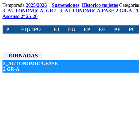
Temporada
2025/2026
Suspensiones
Historico tarjetas
Categoria
3_AUTONOMICA. GR2
3_AUTONOMICA.FASE 2 GR-A
3
Ascenso 2ª 25-26
P
EQUIPO
EJ
EG
EP
EE
PF
PC
JORNADAS
3_AUTONOMICA.FASE
2 GR-A