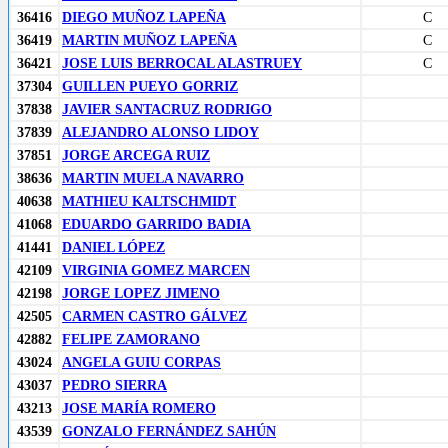
36416
DIEGO MUÑOZ LAPEÑA
C
36419
MARTIN MUÑOZ LAPEÑA
C
36421
JOSE LUIS BERROCAL ALASTRUEY
C
37304
GUILLEN PUEYO GORRIZ
37838
JAVIER SANTACRUZ RODRIGO
37839
ALEJANDRO ALONSO LIDOY
37851
JORGE ARCEGA RUIZ
38636
MARTIN MUELA NAVARRO
40638
MATHIEU KALTSCHMIDT
41068
EDUARDO GARRIDO BADIA
41441
DANIEL LÓPEZ
42109
VIRGINIA GOMEZ MARCEN
42198
JORGE LOPEZ JIMENO
42505
CARMEN CASTRO GÁLVEZ
42882
FELIPE ZAMORANO
43024
ANGELA GUIU CORPAS
43037
PEDRO SIERRA
43213
JOSE MARÍA ROMERO
43539
GONZALO FERNÁNDEZ SAHÚN