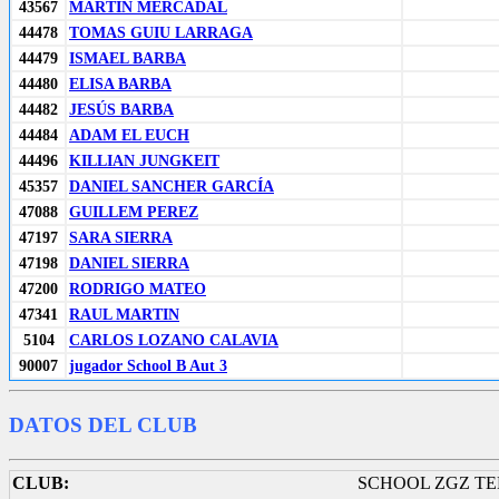
43567
MARTÍN MERCADAL
44478
TOMAS GUIU LARRAGA
44479
ISMAEL BARBA
44480
ELISA BARBA
44482
JESÚS BARBA
44484
ADAM EL EUCH
44496
KILLIAN JUNGKEIT
45357
DANIEL SANCHER GARCÍA
47088
GUILLEM PEREZ
47197
SARA SIERRA
47198
DANIEL SIERRA
47200
RODRIGO MATEO
47341
RAUL MARTIN
5104
CARLOS LOZANO CALAVIA
90007
jugador School B Aut 3
DATOS DEL CLUB
CLUB:
SCHOOL ZGZ TE