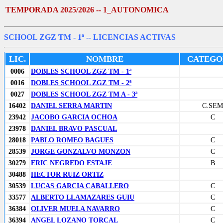
TEMPORADA 2025/2026 -- 1_AUTONOMICA
SCHOOL ZGZ TM - 1ª
-- LICENCIAS ACTIVAS
LIC.
NOMBRE
CATEGO
0006
DOBLES SCHOOL ZGZ TM - 1ª
0016
DOBLES SCHOOL ZGZ TM - 2ª
0027
DOBLES SCHOOL ZGZ TM A - 3ª
16402
DANIEL SERRA MARTIN
C.SEM
23942
JACOBO GARCIA OCHOA
C
23978
DANIEL BRAVO PASCUAL
28018
PABLO ROMEO BAGUES
C
28539
JORGE GONZALVO MONZON
C
30279
ERIC NEGREDO ESTAJE
B
30488
HECTOR RUIZ ORTIZ
30539
LUCAS GARCIA CABALLERO
C
33577
ALBERTO LLAMAZARES GUIU
C
36384
OLIVER MUELA NAVARRO
C
36394
ANGEL LOZANO TORCAL
C