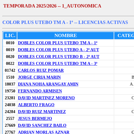
TEMPORADA 2025/2026 -- 1_AUTONOMICA
COLOR PLUS UTEBO TM A - 1ª
-- LICENCIAS ACTIVAS
LIC.
NOMBRE
CATE
0010
DOBLES COLOR PLUS UTEBO TM A - 1ª
0019
DOBLES COLOR PLUS UTEBO A - 2ª AUT
0020
DOBLES COLOR PLUS UTEBO B - 2ª AUT
0022
DOBLES COLOR PLUS UTEBO TM A - 3ª
01742
CARLOS RUIZ POMAR
1510
JORGE CIRIA MARIN
18037
DIANA NOHA ARANGAY AMIN
A.
19750
FERNANDO ARMISEN
23281
DAVID MARTINEZ MORENO
24038
ALBERTO FRAGO
24284
DAVID RUIZ MARTINEZ
2557
JESUS BERMEJO
27669
DAVID SANCHEZ BAILO
27767
ADRIAN MORLAS AZNAR