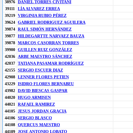
38976
DANIEL TORRES CIVITANI
39111
LÍA ALVAREZ ERREA
39219
VIRGINIA RUBIO PÉREZ
39624
GABRIEL RODRIGUEZ AGUILERA
39874
RAUL SIMÓN HERNÁNDEZ
39877
HILDEGARTTE NARVAEZ BAUZA
39878
MARCOS CASORRAN TORRES
39900
GUILLEN RUIZ GONZÁLEZ
42036
ARBE MAESTRO SÁNCHEZ
42037
TATIANA PASAMAR RODRÍGUEZ
42155
SERGIO ESCUER DIAZ
42908
LENNER FLORES PETIEN
43229
ISIDRO FLORES BERNABEU
43982
DAVID BIESCAS GASPAR
44020
HUGO ARMISEN
44021
RAFAEL RAMIREZ
44105
JESUS JORDAN GRACIA
44106
SERGIO BLASCO
44108
QUERCUS MAESTRO
44109
JOSE ANTONIO LOBATO