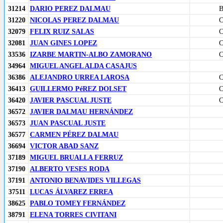
31214
DARIO PEREZ DALMAU
31220
NICOLAS PEREZ DALMAU
32079
FELIX RUIZ SALAS
32081
JUAN GINES LOPEZ
33536
IZARBE MARTIN-ALBO ZAMORANO
34964
MIGUEL ANGEL ALDA CASAJUS
36386
ALEJANDRO URREA LAROSA
36413
GUILLERMO PéREZ DOLSET
36420
JAVIER PASCUAL JUSTE
36572
JAVIER DALMAU HERNÁNDEZ
36573
JUAN PASCUAL JUSTE
36577
CARMEN PÉREZ DALMAU
36694
VICTOR ABAD SANZ
37189
MIGUEL BRUALLA FERRUZ
37190
ALBERTO VESES RODA
37191
ANTONIO BENAVIDES VILLEGAS
37511
LUCAS ÁLVAREZ ERREA
38625
PABLO TOMEY FERNÁNDEZ
38791
ELENA TORRES CIVITANI