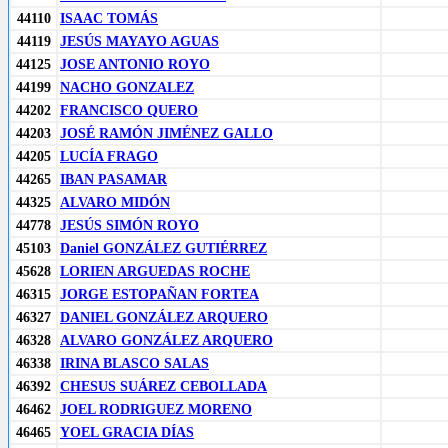
44110
ISAAC TOMÁS
44119
JESÚS MAYAYO AGUAS
44125
JOSE ANTONIO ROYO
44199
NACHO GONZALEZ
44202
FRANCISCO QUERO
44203
JOSÉ RAMÓN JIMÉNEZ GALLO
44205
LUCÍA FRAGO
44265
IBAN PASAMAR
44325
ALVARO MIDÓN
44778
JESÚS SIMÓN ROYO
45103
Daniel GONZÁLEZ GUTIÉRREZ
45628
LORIEN ARGUEDAS ROCHE
46315
JORGE ESTOPAÑAN FORTEA
46327
DANIEL GONZÁLEZ ARQUERO
46328
ALVARO GONZÁLEZ ARQUERO
46338
IRINA BLASCO SALAS
46392
CHESUS SUÁREZ CEBOLLADA
46462
JOEL RODRIGUEZ MORENO
46465
YOEL GRACIA DÍAS