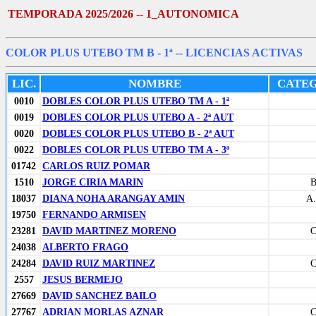
TEMPORADA 2025/2026 -- 1_AUTONOMICA
COLOR PLUS UTEBO TM B - 1ª
-- LICENCIAS ACTIVAS
LIC.
NOMBRE
CATE
0010
DOBLES COLOR PLUS UTEBO TM A - 1ª
0019
DOBLES COLOR PLUS UTEBO A - 2ª AUT
0020
DOBLES COLOR PLUS UTEBO B - 2ª AUT
0022
DOBLES COLOR PLUS UTEBO TM A - 3ª
01742
CARLOS RUIZ POMAR
1510
JORGE CIRIA MARIN
18037
DIANA NOHA ARANGAY AMIN
A.
19750
FERNANDO ARMISEN
23281
DAVID MARTINEZ MORENO
24038
ALBERTO FRAGO
24284
DAVID RUIZ MARTINEZ
2557
JESUS BERMEJO
27669
DAVID SANCHEZ BAILO
27767
ADRIAN MORLAS AZNAR