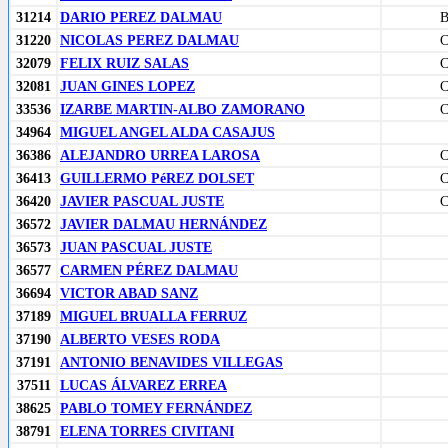
31214
DARIO PEREZ DALMAU
31220
NICOLAS PEREZ DALMAU
32079
FELIX RUIZ SALAS
32081
JUAN GINES LOPEZ
33536
IZARBE MARTIN-ALBO ZAMORANO
34964
MIGUEL ANGEL ALDA CASAJUS
36386
ALEJANDRO URREA LAROSA
36413
GUILLERMO PéREZ DOLSET
36420
JAVIER PASCUAL JUSTE
36572
JAVIER DALMAU HERNÁNDEZ
36573
JUAN PASCUAL JUSTE
36577
CARMEN PÉREZ DALMAU
36694
VICTOR ABAD SANZ
37189
MIGUEL BRUALLA FERRUZ
37190
ALBERTO VESES RODA
37191
ANTONIO BENAVIDES VILLEGAS
37511
LUCAS ÁLVAREZ ERREA
38625
PABLO TOMEY FERNÁNDEZ
38791
ELENA TORRES CIVITANI