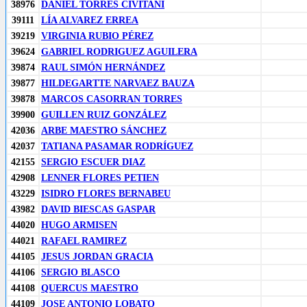
38976
DANIEL TORRES CIVITANI
39111
LÍA ALVAREZ ERREA
39219
VIRGINIA RUBIO PÉREZ
39624
GABRIEL RODRIGUEZ AGUILERA
39874
RAUL SIMÓN HERNÁNDEZ
39877
HILDEGARTTE NARVAEZ BAUZA
39878
MARCOS CASORRAN TORRES
39900
GUILLEN RUIZ GONZÁLEZ
42036
ARBE MAESTRO SÁNCHEZ
42037
TATIANA PASAMAR RODRÍGUEZ
42155
SERGIO ESCUER DIAZ
42908
LENNER FLORES PETIEN
43229
ISIDRO FLORES BERNABEU
43982
DAVID BIESCAS GASPAR
44020
HUGO ARMISEN
44021
RAFAEL RAMIREZ
44105
JESUS JORDAN GRACIA
44106
SERGIO BLASCO
44108
QUERCUS MAESTRO
44109
JOSE ANTONIO LOBATO