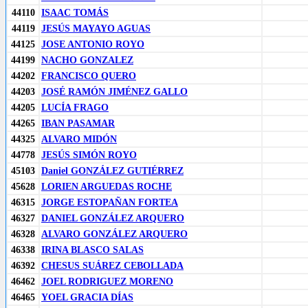
44110
ISAAC TOMÁS
44119
JESÚS MAYAYO AGUAS
44125
JOSE ANTONIO ROYO
44199
NACHO GONZALEZ
44202
FRANCISCO QUERO
44203
JOSÉ RAMÓN JIMÉNEZ GALLO
44205
LUCÍA FRAGO
44265
IBAN PASAMAR
44325
ALVARO MIDÓN
44778
JESÚS SIMÓN ROYO
45103
Daniel GONZÁLEZ GUTIÉRREZ
45628
LORIEN ARGUEDAS ROCHE
46315
JORGE ESTOPAÑAN FORTEA
46327
DANIEL GONZÁLEZ ARQUERO
46328
ALVARO GONZÁLEZ ARQUERO
46338
IRINA BLASCO SALAS
46392
CHESUS SUÁREZ CEBOLLADA
46462
JOEL RODRIGUEZ MORENO
46465
YOEL GRACIA DÍAS