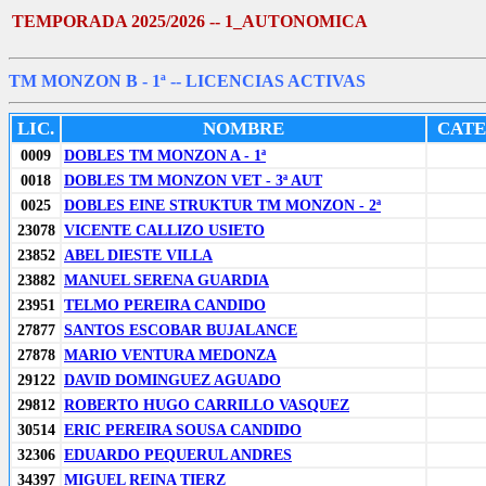
TEMPORADA 2025/2026 -- 1_AUTONOMICA
TM MONZON B - 1ª
-- LICENCIAS ACTIVAS
LIC.
NOMBRE
CAT
0009
DOBLES TM MONZON A - 1ª
0018
DOBLES TM MONZON VET - 3ª AUT
0025
DOBLES EINE STRUKTUR TM MONZON - 2ª
23078
VICENTE CALLIZO USIETO
23852
ABEL DIESTE VILLA
23882
MANUEL SERENA GUARDIA
23951
TELMO PEREIRA CANDIDO
27877
SANTOS ESCOBAR BUJALANCE
27878
MARIO VENTURA MEDONZA
29122
DAVID DOMINGUEZ AGUADO
29812
ROBERTO HUGO CARRILLO VASQUEZ
30514
ERIC PEREIRA SOUSA CANDIDO
32306
EDUARDO PEQUERUL ANDRES
34397
MIGUEL REINA TIERZ