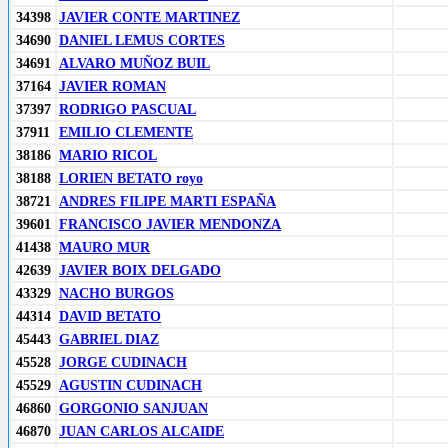
34398
JAVIER CONTE MARTINEZ
34690
DANIEL LEMUS CORTES
34691
ALVARO MUÑOZ BUIL
37164
JAVIER ROMAN
37397
RODRIGO PASCUAL
37911
EMILIO CLEMENTE
38186
MARIO RICOL
38188
LORIEN BETATO royo
38721
ANDRES FILIPE MARTI ESPAÑA
39601
FRANCISCO JAVIER MENDONZA
41438
MAURO MUR
42639
JAVIER BOIX DELGADO
43329
NACHO BURGOS
44314
DAVID BETATO
45443
GABRIEL DIAZ
45528
JORGE CUDINACH
45529
AGUSTIN CUDINACH
46860
GORGONIO SANJUAN
46870
JUAN CARLOS ALCAIDE