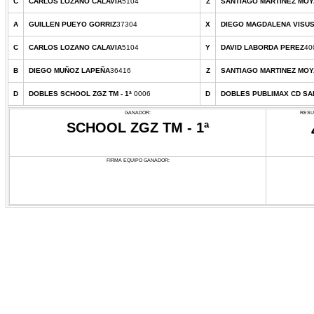
C
CARLOS LOZANO CALAVIA
5104
Z
SANTIAGO MARTINEZ MOY
A
GUILLEN PUEYO GORRIZ
37304
X
DIEGO MAGDALENA VISU
C
CARLOS LOZANO CALAVIA
5104
Y
DAVID LABORDA PEREZ
40
B
DIEGO MUÑOZ LAPEÑA
36416
Z
SANTIAGO MARTINEZ MOY
D
DOBLES SCHOOL ZGZ TM - 1ª
0006
D
DOBLES PUBLIMAX CD SAN
GANADOR:
RESU
SCHOOL ZGZ TM - 1ª
FIRMA EQUIPO GANADOR: