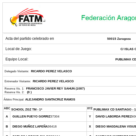
Acta del partido celebrado en
50015 Zaragoza
Local de Juego:
C/ ISLAS 
Equipo Local:
PUBLIMAX CD
RICARDO PEREZ VELASCO
Delegado Visitante:
RICARDO PEREZ VELASCO
Entrenador Visitante:
FRANCISCO JAVIER REY SAHUN (1087)
Reserva Vis. 1:
(0 )
Reserva Vis. 2:
ALEJANDRO SANTACRUZ RAMOS
Árbitro Principal:
ABC
XYZ
SCHOOL ZGZ TM - 1ª
PUBLIMAX CD SANTIAGO - 1
A
GUILLEN PUEYO GORRIZ
37304
Y
DAVID LABORDA PEREZ
40
B
DIEGO MUÑOZ LAPEÑA
36416
X
DIEGO MAGDALENA VISU