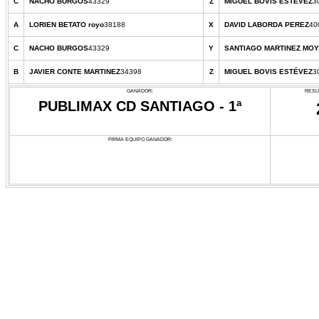
C
NACHO BURGOS
43329
Z
MIGUEL BOVIS ESTÉVEZ
3
A
LORIEN BETATO royo
38188
X
DAVID LABORDA PEREZ
40
C
NACHO BURGOS
43329
Y
SANTIAGO MARTINEZ MOY
B
JAVIER CONTE MARTINEZ
34398
Z
MIGUEL BOVIS ESTÉVEZ
3
GANADOR:
RESU
PUBLIMAX CD SANTIAGO - 1ª
FIRMA EQUIPO GANADOR: