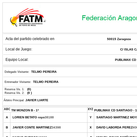
Acta del partido celebrado en
50015 Zaragoza
Local de Juego:
C/ ISLAS C
Equipo Local:
PUBLIMAX CD 
TELMO PEREIRA
Delegado Visitante:
TELMO PEREIRA
Entrenador Visitante:
(0)
Reserva Vis. 1:
(0 )
Reserva Vis. 2:
JAVIER LIARTE
Árbitro Principal:
ABC
XYZ
TM MONZON B - 1ª
PUBLIMAX CD SANTIAGO - 1
A
LORIEN BETATO royo
38188
Y
SANTIAGO MARTINEZ MOY
B
JAVIER CONTE MARTINEZ
34398
X
DAVID LABORDA PEREZ
40