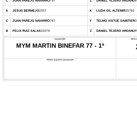
C
JUAN PAREJO NAVARRO
797
Z
DANIEL TEJERO ARDANUY
A
JESUS BERMEJO
2557
X
LUZIA GIL ALTEMIR
35792
C
JUAN PAREJO NAVARRO
797
Y
TELMO VISTUÉ SAMITIER
3
B
FELIX RUIZ SALAS
32079
Z
DANIEL TEJERO ARDANUY
GANADOR:
RESU
MYM MARTIN BINEFAR 77 - 1ª
FIRMA EQUIPO GANADOR: