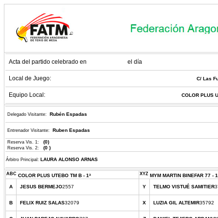
Acta del partido celebrado en
el día
Local de Juego:
C/ Las F
Equipo Local:
COLOR PLUS UT
Rubén Espadas
Delegado Visitante:
Ruben Espadas
Entrenador Visitante:
(0)
Reserva Vis. 1:
(0 )
Reserva Vis. 2:
LAURA ALONSO ARNAS
Árbitro Principal:
ABC
XYZ
COLOR PLUS UTEBO TM B - 1ª
MYM MARTIN BINEFAR 77 - 1
A
JESUS BERMEJO
2557
Y
TELMO VISTUÉ SAMITIER
3
B
FELIX RUIZ SALAS
32079
X
LUZIA GIL ALTEMIR
35792