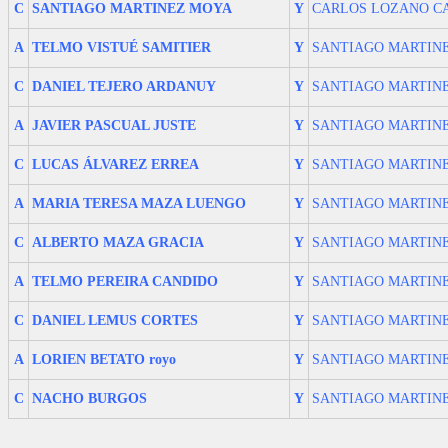
C
SANTIAGO MARTINEZ MOYA
Y
CARLOS LOZANO C
A
TELMO VISTUÉ SAMITIER
Y
SANTIAGO MARTIN
C
DANIEL TEJERO ARDANUY
Y
SANTIAGO MARTIN
A
JAVIER PASCUAL JUSTE
Y
SANTIAGO MARTIN
C
LUCAS ÁLVAREZ ERREA
Y
SANTIAGO MARTIN
A
MARIA TERESA MAZA LUENGO
Y
SANTIAGO MARTIN
C
ALBERTO MAZA GRACIA
Y
SANTIAGO MARTIN
A
TELMO PEREIRA CANDIDO
Y
SANTIAGO MARTIN
C
DANIEL LEMUS CORTES
Y
SANTIAGO MARTIN
A
LORIEN BETATO royo
Y
SANTIAGO MARTIN
C
NACHO BURGOS
Y
SANTIAGO MARTIN