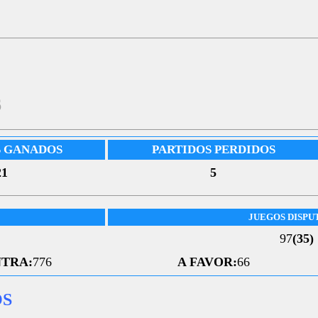
6
S GANADOS
PARTIDOS PERDIDOS
21
5
JUEGOS DISPU
97
(35)
TRA:
776
A FAVOR:
66
OS