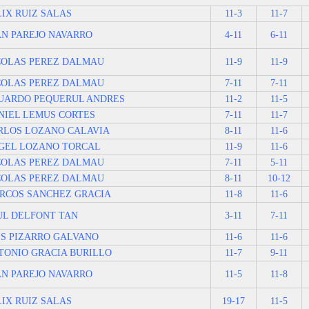
LIX RUIZ SALAS
11-3
11-7
AN PAREJO NAVARRO
4-11
6-11
COLAS PEREZ DALMAU
11-9
11-9
COLAS PEREZ DALMAU
7-11
7-11
UARDO PEQUERUL ANDRES
11-2
11-5
NIEL LEMUS CORTES
7-11
11-7
RLOS LOZANO CALAVIA
8-11
11-6
GEL LOZANO TORCAL
11-9
11-6
COLAS PEREZ DALMAU
7-11
5-11
COLAS PEREZ DALMAU
8-11
10-12
RCOS SANCHEZ GRACIA
11-8
11-6
UL DELFONT TAN
3-11
7-11
IS PIZARRO GALVANO
11-6
11-6
TONIO GRACIA BURILLO
11-7
9-11
AN PAREJO NAVARRO
11-5
11-8
LIX RUIZ SALAS
19-17
11-5