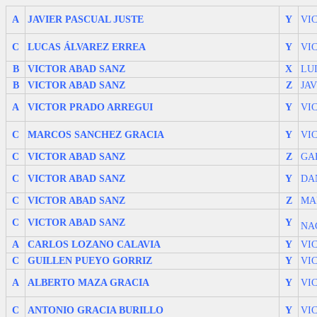
A
JAVIER PASCUAL JUSTE
Y
VI
C
LUCAS ÁLVAREZ ERREA
Y
VI
B
VICTOR ABAD SANZ
X
LU
B
VICTOR ABAD SANZ
Z
JA
A
VICTOR PRADO ARREGUI
Y
VI
C
MARCOS SANCHEZ GRACIA
Y
VI
C
VICTOR ABAD SANZ
Z
GA
C
VICTOR ABAD SANZ
Y
DA
C
VICTOR ABAD SANZ
Z
MA
C
VICTOR ABAD SANZ
Y
NA
A
CARLOS LOZANO CALAVIA
Y
VI
C
GUILLEN PUEYO GORRIZ
Y
VI
A
ALBERTO MAZA GRACIA
Y
VI
C
ANTONIO GRACIA BURILLO
Y
VI