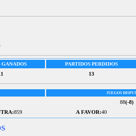
6
S GANADOS
PARTIDOS PERDIDOS
11
13
JUEGOS DISPU
88
(-8)
TRA:
859
A FAVOR:
40
OS