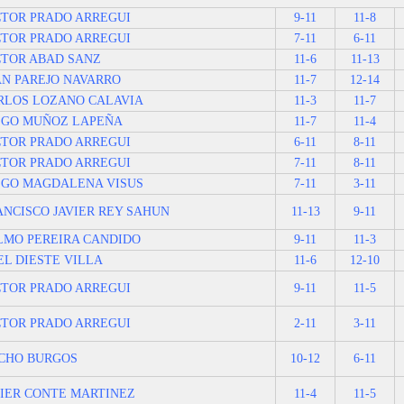
CTOR PRADO ARREGUI
9-11
11-8
CTOR PRADO ARREGUI
7-11
6-11
CTOR ABAD SANZ
11-6
11-13
AN PAREJO NAVARRO
11-7
12-14
RLOS LOZANO CALAVIA
11-3
11-7
EGO MUÑOZ LAPEÑA
11-7
11-4
CTOR PRADO ARREGUI
6-11
8-11
CTOR PRADO ARREGUI
7-11
8-11
EGO MAGDALENA VISUS
7-11
3-11
ANCISCO JAVIER REY SAHUN
11-13
9-11
LMO PEREIRA CANDIDO
9-11
11-3
EL DIESTE VILLA
11-6
12-10
CTOR PRADO ARREGUI
9-11
11-5
CTOR PRADO ARREGUI
2-11
3-11
CHO BURGOS
10-12
6-11
VIER CONTE MARTINEZ
11-4
11-5