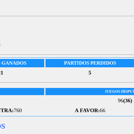
6
S GANADOS
PARTIDOS PERDIDOS
21
5
JUEGOS DISPU
96
(36)
TRA:
760
A FAVOR:
66
OS