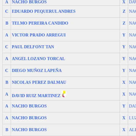
A
NACHO BURGOS
X
DA
C
EDUARDO PEQUERUL ANDRES
Z
NA
B
TELMO PEREIRA CANDIDO
Z
NA
A
VICTOR PRADO ARREGUI
Y
NA
C
PAUL DELFONT TAN
Y
NA
A
ANGEL LOZANO TORCAL
Y
NA
C
DIEGO MUÑOZ LAPEÑA
Y
NA
B
NICOLAS PEREZ DALMAU
X
NA
A
X
NA
DAVID RUIZ MARTINEZ
A
NACHO BURGOS
Y
DA
A
NACHO BURGOS
X
LU
B
NACHO BURGOS
X
AL