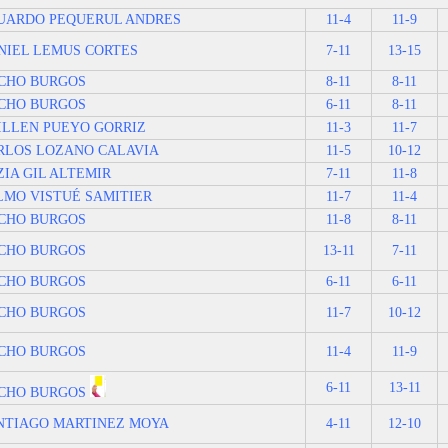
UARDO PEQUERUL ANDRES
11-4
11-9
NIEL LEMUS CORTES
7-11
13-15
CHO BURGOS
8-11
8-11
CHO BURGOS
6-11
8-11
ILLEN PUEYO GORRIZ
11-3
11-7
RLOS LOZANO CALAVIA
11-5
10-12
ZIA GIL ALTEMIR
7-11
11-8
LMO VISTUÉ SAMITIER
11-7
11-4
CHO BURGOS
11-8
8-11
CHO BURGOS
13-11
7-11
CHO BURGOS
6-11
6-11
CHO BURGOS
11-7
10-12
CHO BURGOS
11-4
11-9
6-11
13-11
CHO BURGOS
NTIAGO MARTINEZ MOYA
4-11
12-10