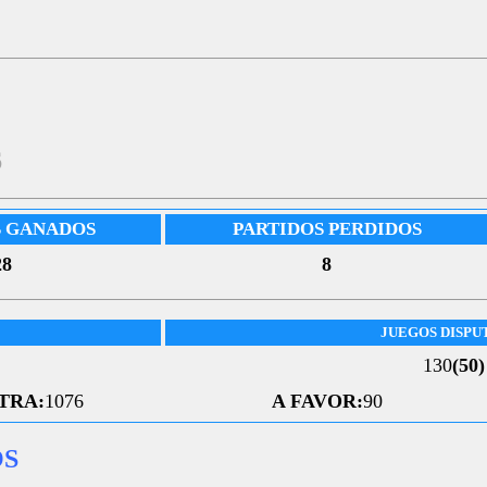
6
S GANADOS
PARTIDOS PERDIDOS
28
8
JUEGOS DISPU
130
(50)
TRA:
1076
A FAVOR:
90
OS