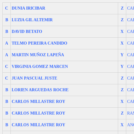
C
DUNIA IRICIBAR
Z
CA
B
LUZIA GIL ALTEMIR
Z
CA
B
DAVID BETATO
X
CA
A
TELMO PEREIRA CANDIDO
X
CA
A
MARTIN MUÑOZ LAPEÑA
Y
CA
C
VIRGINIA GOMEZ MARCEN
Y
CA
C
JUAN PASCUAL JUSTE
Z
CA
B
LORIEN ARGUEDAS ROCHE
Z
CA
B
CARLOS MILLASTRE ROY
X
CA
B
CARLOS MILLASTRE ROY
Z
RA
B
CARLOS MILLASTRE ROY
X
AN