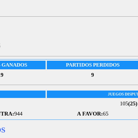
6
S GANADOS
PARTIDOS PERDIDOS
19
9
JUEGOS DISPU
105
(25)
TRA:
944
A FAVOR:
65
OS