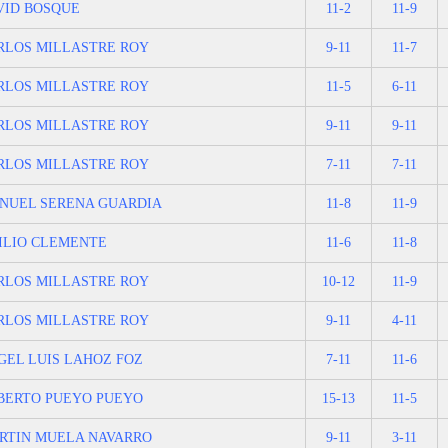
VID BOSQUE
11-2
11-9
RLOS MILLASTRE ROY
9-11
11-7
RLOS MILLASTRE ROY
11-5
6-11
RLOS MILLASTRE ROY
9-11
9-11
RLOS MILLASTRE ROY
7-11
7-11
NUEL SERENA GUARDIA
11-8
11-9
ILIO CLEMENTE
11-6
11-8
RLOS MILLASTRE ROY
10-12
11-9
RLOS MILLASTRE ROY
9-11
4-11
GEL LUIS LAHOZ FOZ
7-11
11-6
BERTO PUEYO PUEYO
15-13
11-5
RTIN MUELA NAVARRO
9-11
3-11