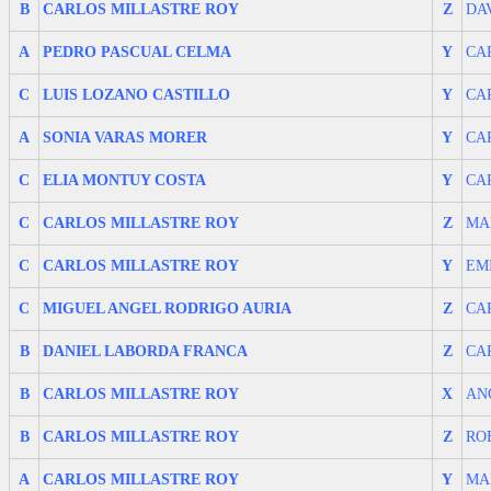
B
CARLOS MILLASTRE ROY
Z
DA
A
PEDRO PASCUAL CELMA
Y
CA
C
LUIS LOZANO CASTILLO
Y
CA
A
SONIA VARAS MORER
Y
CA
C
ELIA MONTUY COSTA
Y
CA
C
CARLOS MILLASTRE ROY
Z
MA
C
CARLOS MILLASTRE ROY
Y
EM
C
MIGUEL ANGEL RODRIGO AURIA
Z
CA
B
DANIEL LABORDA FRANCA
Z
CA
B
CARLOS MILLASTRE ROY
X
AN
B
CARLOS MILLASTRE ROY
Z
RO
A
CARLOS MILLASTRE ROY
Y
MA